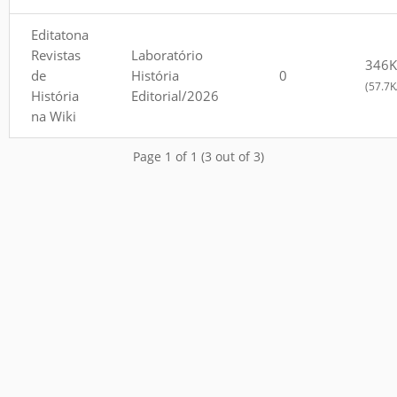
Editatona
Revistas
Laboratório
346K
de
História
0
(57.7K
História
Editorial/2026
na Wiki
Page 1 of 1 (3 out of 3)