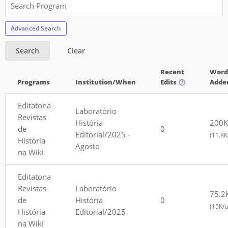
Advanced Search
Search
Clear
Recent
Word
Programs
Institution/When
Edits
Adde
Editatona
Laboratório
Revistas
História
200K
de
0
Editorial/2025 -
(11.8K
História
Agosto
na Wiki
Editatona
Revistas
Laboratório
75.2
de
História
0
(15K/u
História
Editorial/2025
na Wiki