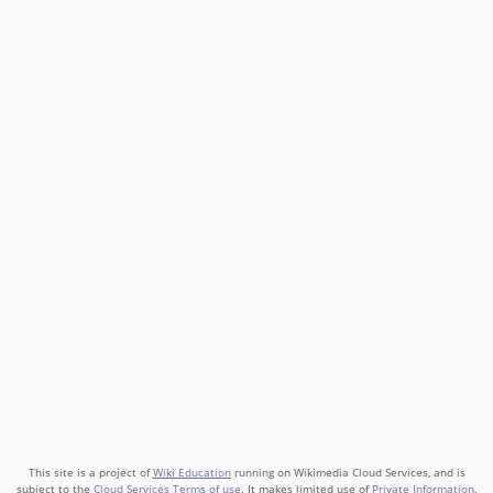
This site is a project of
Wiki Education
running on Wikimedia Cloud Services, and is
subject to the
Cloud Services Terms of use
. It makes limited use of
Private Information
.