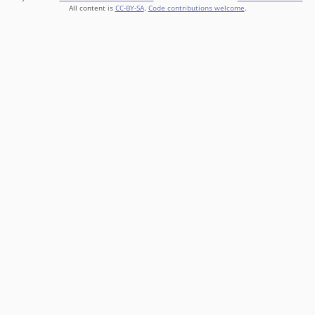
All content is
CC-BY-SA
.
Code contributions welcome
.