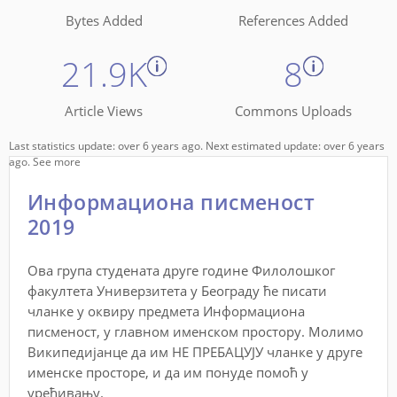
Bytes Added
References Added
21.9K
8
Article Views
Commons Uploads
Last statistics update: over 6 years ago. Next estimated update: over 6 years
ago.
See more
Информациона писменост
2019
Ова група студената друге године Филолошког
факултета Универзитета у Београду ће писати
чланке у оквиру предмета Информациона
писменост, у главном именском простору. Молимо
Википедијанце да им НЕ ПРЕБАЦУЈУ чланке у друге
именске просторе, и да им понуде помоћ у
уређивању.