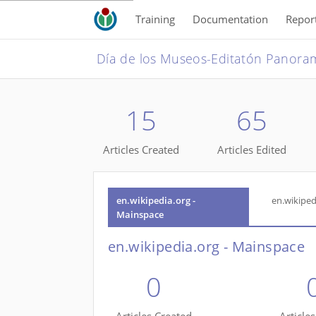
Training
Documentation
Repor
15
65
Articles Created
Articles Edited
en.wikipedia.org -
en.wikiped
Mainspace
en.wikipedia.org - Mainspace
0