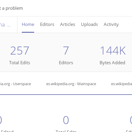
t a problem
Día de los Museos-Editatón Panorama Fassbinder
Home
Editors
Articles
Uploads
Activity
257
7
144K
Total Edits
Editors
Bytes Added
ia.org - Userspace
es.wikipedia.org - Mainspace
es.wikipedi
0
0