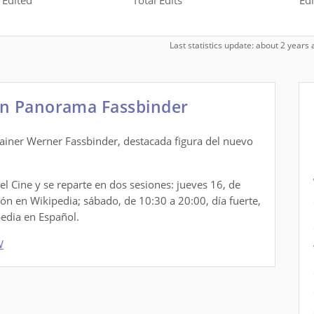
s Edited
Total Edits
Edi
Last statistics update: about 2 year
ón Panorama Fassbinder
 Rainer Werner Fassbinder, destacada figura del nuevo
del Cine y se reparte en dos sesiones: jueves 16, de
ión en Wikipedia; sábado, de 10:30 a 20:00, día fuerte,
pedia en Español.
W