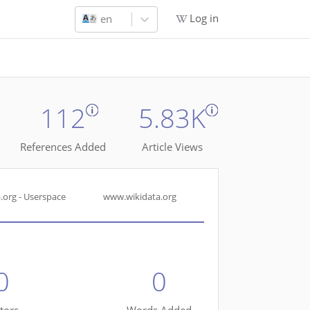
Log in
en
112
5.83K
References Added
Article Views
a.org - Userspace
www.wikidata.org
www.wikidata
Mainspace
0
0