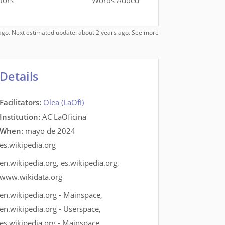
tors
Words Added
s ago. Next estimated update: about 2 years ago.
See more
Details
Facilitators
:
Olea (LaOfi)
Institution:
AC LaOficina
When:
mayo de 2024
es.wikipedia.org
en.wikipedia.org
,
es.wikipedia.org
,
www.wikidata.org
en.wikipedia.org - Mainspace
,
en.wikipedia.org - Userspace
,
es.wikipedia.org - Mainspace
,