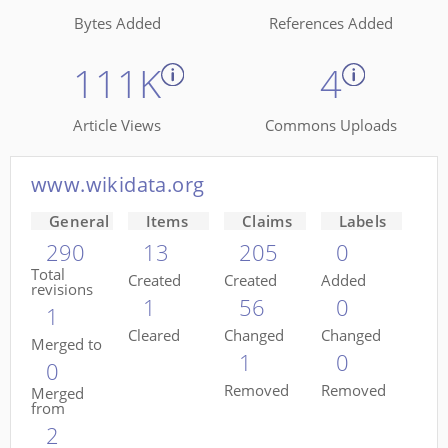
Bytes Added
References Added
111K
4
Article Views
Commons Uploads
www.wikidata.org
General
Items
Claims
Labels
290
13
205
0
Total
Created
Created
Added
revisions
1
56
0
1
Cleared
Changed
Changed
Merged to
1
0
0
Removed
Removed
Merged
from
2