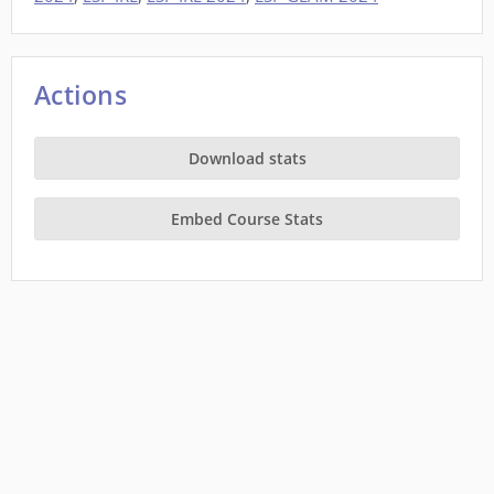
Actions
Download stats
Embed Course Stats
This site is a project of
Wiki Education
running on Wikimedia Cloud Services, and is