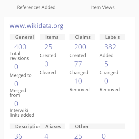
References Added
Item Views
www.wikidata.org
General
Items
Claims
Labels
400
25
200
382
Total
Created
Created
Added
revisions
0
77
5
0
Cleared
Changed
Changed
Merged to
10
0
0
Removed
Removed
Merged
from
0
Interwiki
links added
Descriptions
Aliases
Other
36
4
25
0