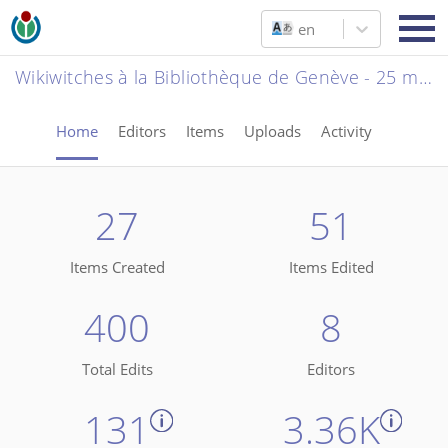
en
Wikiwitches à la Bibliothèque de Genève - 25 mai 2024
Home
Editors
Items
Uploads
Activity
27
51
Items Created
Items Edited
400
8
Total Edits
Editors
131
3.36K