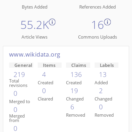
Bytes Added
References Added
55.2K
16
Article Views
Commons Uploads
www.wikidata.org
General
Items
Claims
Labels
219
4
136
13
Total
Created
Created
Added
revisions
0
19
2
0
Cleared
Changed
Changed
Merged to
6
0
0
Removed
Removed
Merged
from
0