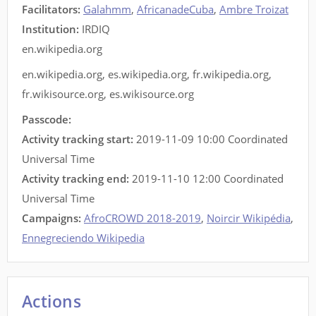
Facilitators
:
Galahmm
,
AfricanadeCuba
,
Ambre Troizat
Institution:
IRDIQ
en.wikipedia.org
en.wikipedia.org
,
es.wikipedia.org
,
fr.wikipedia.org
,
fr.wikisource.org
,
es.wikisource.org
Passcode:
Activity tracking start:
2019-11-09 10:00 Coordinated
Universal Time
Activity tracking end:
2019-11-10 12:00 Coordinated
Universal Time
Campaigns:
AfroCROWD 2018-2019
,
Noircir Wikipédia
,
Ennegreciendo Wikipedia
Actions