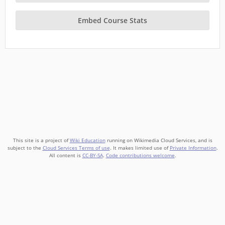
Embed Course Stats
This site is a project of
Wiki Education
running on Wikimedia Cloud Services, and is
subject to the
Cloud Services Terms of use
. It makes limited use of
Private Information
.
All content is
CC-BY-SA
.
Code contributions welcome
.