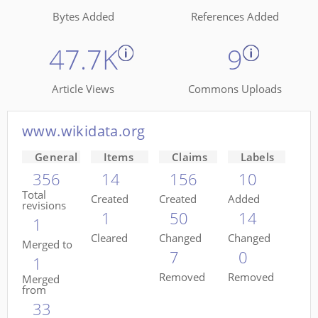
Bytes Added
References Added
47.7K
9
Article Views
Commons Uploads
www.wikidata.org
General
Items
Claims
Labels
356
14
156
10
Total
Created
Created
Added
revisions
1
50
14
1
Cleared
Changed
Changed
Merged to
7
0
1
Removed
Removed
Merged
from
33