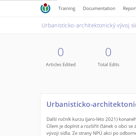
Training
Documentation
Repor
Urbanisticko-architektonický vývoj sí
0
0
Articles Edited
Total Edits
Urbanisticko-architektonic
Další ročník kurzu (jaro-léto 2021) kona
Cílem je doplnit a rozšířit článek o obci s
vývoji sídla. Ze strany NPÚ akci po odborné