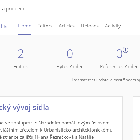
t a problem
dla
Home
Editors
Articles
Uploads
Activity
2
0
0
Editors
Bytes Added
References Added
Last statistics update: almost 5 years 
ký vývoj sídla
ného ve spolupráci s Národním památkovým ústavem.
e zvláštním zřetelem k Urbanisticko-architektonickému
 stránce zajišťují Hana Řezníčková a Natálie