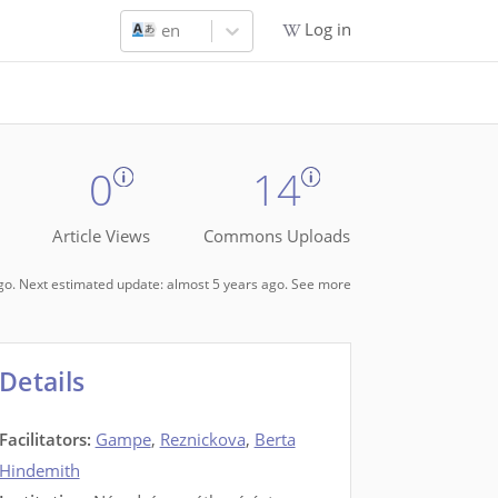
Log in
en
0
14
Article Views
Commons Uploads
ago. Next estimated update: almost 5 years ago.
See more
Details
Facilitators
:
Gampe
,
Reznickova
,
Berta
Hindemith