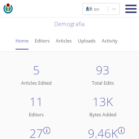
en
Demografia
Home
Editors
Articles
Uploads
Activity
5
93
Articles Edited
Total Edits
11
13K
Editors
Bytes Added
27
9.46K