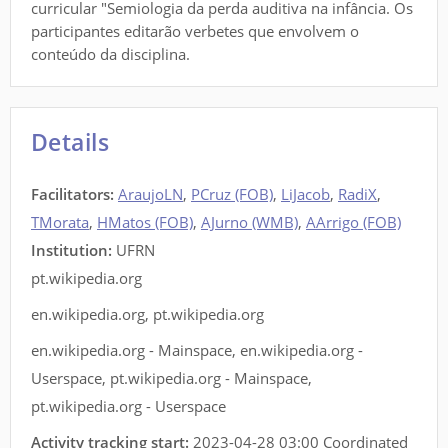
curricular "Semiologia da perda auditiva na infância. Os
participantes editarão verbetes que envolvem o
conteúdo da disciplina.
Details
Facilitators
:
AraujoLN
,
PCruz (FOB)
,
LiJacob
,
RadiX
,
TMorata
,
HMatos (FOB)
,
AJurno (WMB)
,
AArrigo (FOB)
Institution:
UFRN
pt.wikipedia.org
en.wikipedia.org
,
pt.wikipedia.org
en.wikipedia.org - Mainspace
,
en.wikipedia.org -
Userspace
,
pt.wikipedia.org - Mainspace
,
pt.wikipedia.org - Userspace
Activity tracking start:
2023-04-28 03:00 Coordinated