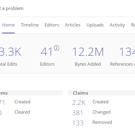
t a problem
Home
Timeline
Editors
Articles
Uploads
Activity
R
3.3K
41
12.2M
13
tal Edits
Editors
Bytes Added
References
ems
Claims
71
2.2K
Created
Created
0
381
Cleared
Changed
133
Removed