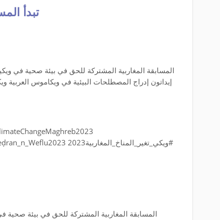
تبدأ المسابقة من 1
المسابقة المغاربية المشتركة للحق في بيئة صحية في ويكيبيد
إيداتون إدراج المصطلحات البيئية في ويكاموس العربية ويك
limateChangeMaghreb2023
#Wiki_Izerfan_n_Wemdan2023 #Wiki_Ameḍran_n_Weflu2023 2023ويكي_تغير_المناخ_المغاربية#