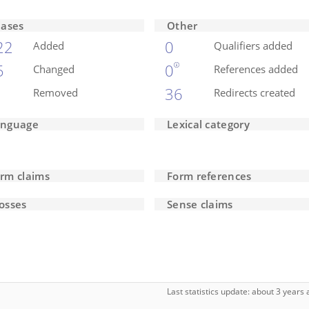
iases
Other
22
0
Added
Qualifiers added
5
0
Changed
References added
36
Removed
Redirects created
anguage
Lexical category
rm claims
Form references
osses
Sense claims
Last statistics update: about 3 year