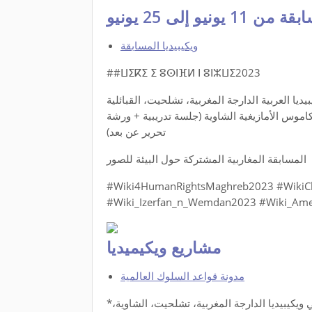
1 يونيو إلى 25 يونيو
ويكيبيديا المسابقة
##ⵡⵉⴽⵉ ⵉ ⵓⵙⵏⴼⵍ ⵏ ⵓⵏⵣⵡⵉ2023
يا العربية الدارجة المغربية، تشلحيت، القبائلية
اموس الأمازيغية الشاوية (جلسة تدريبية + ورشة
تحرير عن بعد)
المسابقة المغاربية المشتركة حول البيئة للصور
#Wiki4HumanRightsMaghreb2023 #WikiC
مشاريع ويكيميديا
مدونة قواعد السلوك العالمية
*المسابقة المغاربية المشتركة للحق في بيئة صحية في ويكيبيديا الدارجة المغربية، تشلحيت، الشاوية،