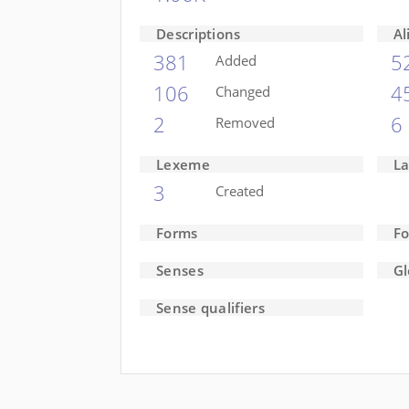
Descriptions
Al
381
5
Added
106
4
Changed
2
6
Removed
Lexeme
L
3
Created
Forms
Fo
Senses
Gl
Sense qualifiers