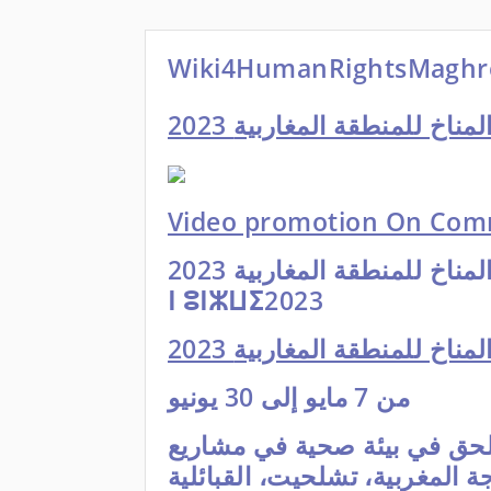
Wiki4HumanRightsMaghr
ر المناخ للمنطقة المغاربية
Video promotion On Com
2023 حملة ويكي تغير المناخ للمنطقة المغاربية ##ⵡⵉⴽⵉ ⵉ ⵓⵙⵏⴼⵍ
ⵏ ⵓⵏⵣⵡⵉ2023
ر المناخ للمنطقة المغاربية
من 7 مايو إلى 30 يونيو
للحق في بيئة صحية في مشاريع
رجة المغربية، تشلحيت، القبائلية