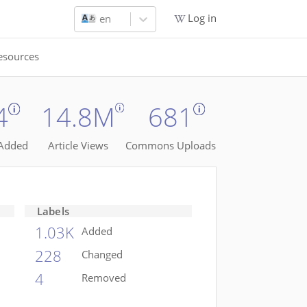
Log in
en
esources
4
14.8M
681
 Added
Article Views
Commons Uploads
Labels
1.03K
Added
228
Changed
4
Removed