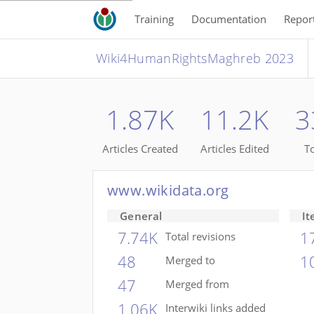
Training
Documentation
Repor
Wiki4HumanRightsMaghreb 2023
1.87K
11.2K
3
Articles Created
Articles Edited
To
www.wikidata.org
General
It
7.74K
1
Total revisions
48
1
Merged to
47
Merged from
1.06K
Interwiki links added