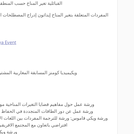
القبائلية تغير المناخ حسب المنطقة ، المدينة ،
المفردات المتعلقة بتغير المناخ إيداتون إدراج المصطلحات ا
ya Event
ويكيميديا كومنز المسابقة المغاربية المشتركة حول البي
ورشة عمل حول مفاهيم قضايا التغيرات المناخية مو
ورشة عمل عن دور الطاقات المتجددة في الحفاظ على
ورشة ويكي قاموس: ورشة للترجمة المفردات بين اللغات ا
الصوتي للمفرادات langualibre, Great11, افتراضي باتعاون مع المجتمع الافري
ورشة ويكي