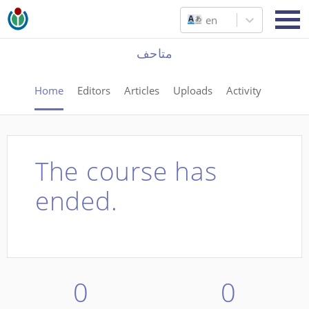
en
متاحف
Home
Editors
Articles
Uploads
Activity
The course has
ended.
0
0