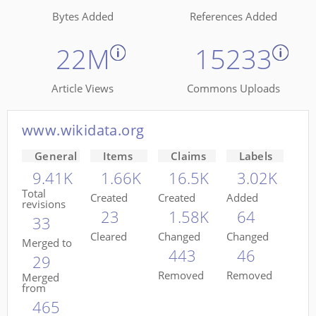
Bytes Added
References Added
22M
15233
Article Views
Commons Uploads
www.wikidata.org
General
Items
Claims
Labels
9.41K
1.66K
16.5K
3.02K
Total
Created
Created
Added
revisions
23
1.58K
64
33
Cleared
Changed
Changed
Merged to
443
46
29
Removed
Removed
Merged
from
465