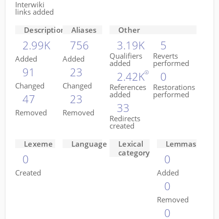
Interwiki
links added
Descriptions
Aliases
Other
2.99K
756
3.19K
5
Qualifiers
Reverts
Added
Added
added
performed
91
23
2.42K
0
Changed
Changed
References
Restorations
added
performed
47
23
33
Removed
Removed
Redirects
created
Lexeme
Language
Lexical
Lemmas
category
0
0
Created
Added
0
Removed
0