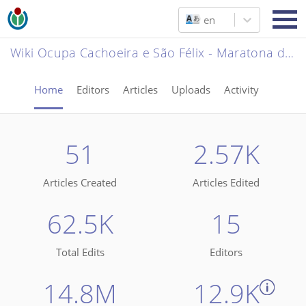
en
Wiki Ocupa Cachoeira e São Félix - Maratona de edição de Wikipédia
Home
Editors
Articles
Uploads
Activity
51
2.57K
Articles Created
Articles Edited
62.5K
15
Total Edits
Editors
14.8M
12.9K