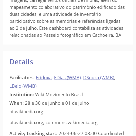
imagens, carregamentos oficiais de mídias; além do
mapeamento colaborativo do patrimônio edificado das
duas cidades, e uma atividade de inventário
participativo sobre as memórias e referências ligadas
ao 2 de julho. Este dashboard contabiliza as atividades
relacionadas ao Passeio fotográfico em Cachoeira, BA.
Details
Facilitators
:
Friduxa
,
FDias (WMB)
,
DSouza (WMB)
,
LBelo (WMB)
Institution:
Wiki Movimento Brasil
When:
28 e 30 de junho e 01 de julho
pt.wikipedia.org
pt.wikipedia.org
,
commons.wikimedia.org
Activity tracking start:
2024-06-27 03:00 Coordinated