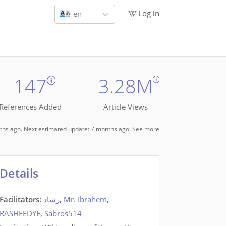
Log in
en
147
3.28M
References Added
Article Views
onths ago. Next estimated update: 7 months ago.
See more
Details
Facilitators
:
رشاد
,
Mr. Ibrahem
,
RASHEEDYE
,
Sabros514