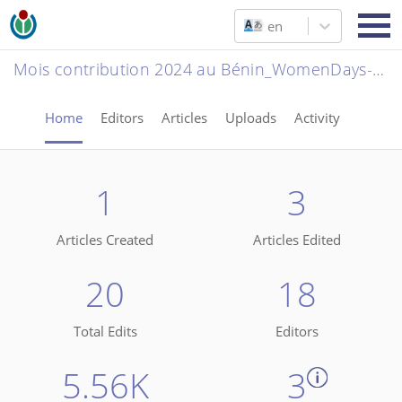
en
Mois contribution 2024 au Bénin_WomenDays-atelier_14_mars 2024
Home
Editors
Articles
Uploads
Activity
1
3
Articles Created
Articles Edited
20
18
Total Edits
Editors
5.56K
3