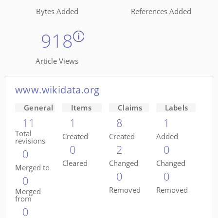
Bytes Added
References Added
918
Article Views
www.wikidata.org
General
Items
Claims
Labels
11
1
8
1
Total
Created
Created
Added
revisions
0
2
0
0
Cleared
Changed
Changed
Merged to
0
0
0
Removed
Removed
Merged
from
0