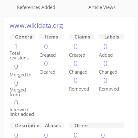
References Added
Article Views
www.wikidata.org
General
Items
Claims
Labels
1
0
0
0
Total
Created
Created
Added
revisions
0
0
0
0
Cleared
Changed
Changed
Merged to
0
0
0
Removed
Removed
Merged
from
0
Interwiki
links added
Descriptions
Aliases
Other
0
0
0
0