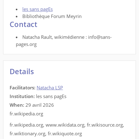
les sans pagEs
Bibliothèque Forum Meyrin
Contact
Natacha Rault, wikimédienne : info@sans-
pages.org
Details
Facilitators
:
Natacha LSP
Institution:
les sans pagEs
When:
29 avril 2026
fr.wikipedia.org
fr.wikipedia.org
,
www.wikidata.org
,
fr.wikisource.org
,
fr.wiktionary.org
,
fr.wikiquote.org