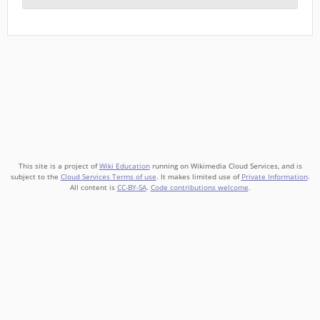
This site is a project of
Wiki Education
running on Wikimedia Cloud Services, and is
subject to the
Cloud Services Terms of use
. It makes limited use of
Private Information
.
All content is
CC-BY-SA
.
Code contributions welcome
.