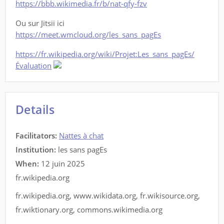
https://bbb.wikimedia.fr/b/nat-qfy-fzv
Ou sur Jitsii ici
https://meet.wmcloud.org/les_sans_pagEs
https://fr.wikipedia.org/wiki/Projet:Les_sans_pagEs/
Évaluation
Details
Facilitators
:
Nattes à chat
Institution:
les sans pagEs
When:
12 juin 2025
fr.wikipedia.org
fr.wikipedia.org
,
www.wikidata.org
,
fr.wikisource.org
,
fr.wiktionary.org
,
commons.wikimedia.org