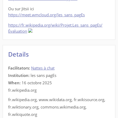
Ou sur Jitsii ici
https://meet.wmcloud.org/les_sans_pagEs
https://fr.wikipedia.org/wiki/Projet:Les_sans_pagEs/
Évaluation
Details
Facilitators
:
Nattes à chat
Institution:
les sans pagEs
When:
16 octobre 2025
fr.wikipedia.org
fr.wikipedia.org
,
www.wikidata.org
,
fr.wikisource.org
,
fr.wiktionary.org
,
commons.wikimedia.org
,
fr.wikiquote.org