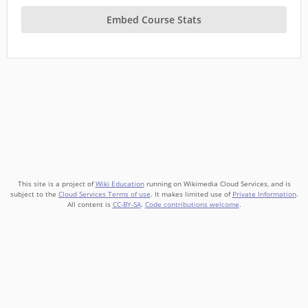
Embed Course Stats
This site is a project of
Wiki Education
running on Wikimedia Cloud Services, and is
subject to the
Cloud Services Terms of use
. It makes limited use of
Private Information
.
All content is
CC-BY-SA
.
Code contributions welcome
.