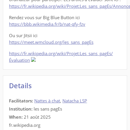
https://fr.wikipedia.org/wiki/Projet:Les_sans_pagEs/Annon
Rendez vous sur Big Blue Button ici
https://bbb.wikimedia.fr/b/nat-qfy-fzv
Ou sur Jitsii ici
https://meet.wmcloud.org/les_sans_pagEs
https://fr.wikipedia.org/wiki/Projet:Les_sans_pagEs/
Évaluation
Details
Facilitators
:
Nattes à chat
,
Natacha LSP
Institution:
les sans pagEs
When:
21 août 2025
fr.wikipedia.org