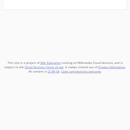
This site is a project of
Wiki Education
running on Wikimedia Cloud Services, and is
subject to the
Cloud Services Terms of use
. It makes limited use of
Private Information
.
All content is
CC-BY-SA
.
Code contributions welcome
.