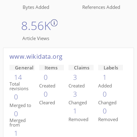
Bytes Added
References Added
8.56K
Article Views
www.wikidata.org
General
Items
Claims
Labels
14
0
3
1
Total
Created
Created
Added
revisions
0
3
0
0
Cleared
Changed
Changed
Merged to
1
0
0
Removed
Removed
Merged
from
1