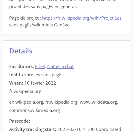
projet des sans pagEs en général.
Page de projet :
https://fr.wikipedia.org/wiki/Projet:Les
sans pagEs/wikimidis Genève
Details
Facilitators
:
Eihel
,
Nattes à chat
Institution:
les sans pagEs
When:
10 février 2022
fr.wikipedia.org
en.wikipedia.org
,
fr.wikipedia.org
,
www.wikidata.org
,
commons.wikimedia.org
Passcode:
Activity tracking start:
2022-02-10 11:00 Coordinated