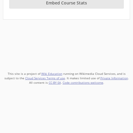
Embed Course Stats
This site is a project of
Wiki Education
running on Wikimedia Cloud Services, and is
subject to the
Cloud Services Terms of use
. It makes limited use of
Private Information
.
All content is
CC-BY-SA
.
Code contributions welcome
.