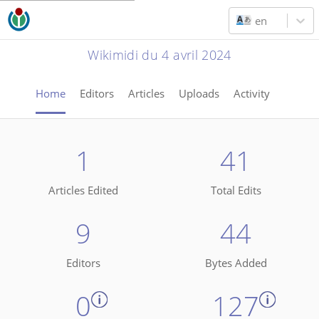
en
Wikimidi du 4 avril 2024
Home
Editors
Articles
Uploads
Activity
1
41
Articles Edited
Total Edits
9
44
Editors
Bytes Added
0
127