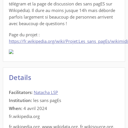
télégram et la page de discussion des sans pagES sur
Wikipédia). Il dure au moins jusque 14h mais déborde
parfois largement si beaucoup de personnes arrivent
avec beaucoup de questions !
Page du projet :
https://fr.wikipedia.org/wiki/Projet:Les_sans_pagEs/wikimid
Details
Facilitators
:
Natacha LSP
Institution:
les sans pagEs
When:
4 avril 2024
fr.wikipedia.org
fr.wikipedia.org
,
www.wikidata.org
,
fr.wikisource.org
,