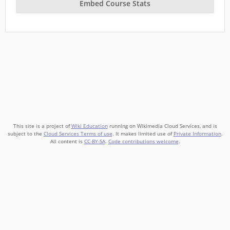
Embed Course Stats
This site is a project of
Wiki Education
running on Wikimedia Cloud Services, and is
subject to the
Cloud Services Terms of use
. It makes limited use of
Private Information
.
All content is
CC-BY-SA
.
Code contributions welcome
.