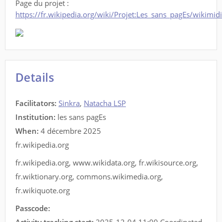
Page du projet :
https://fr.wikipedia.org/wiki/Projet:Les_sans_pagEs/wikimid
Details
Facilitators
:
Sinkra
,
Natacha LSP
Institution:
les sans pagEs
When:
4 décembre 2025
fr.wikipedia.org
fr.wikipedia.org
,
www.wikidata.org
,
fr.wikisource.org
,
fr.wiktionary.org
,
commons.wikimedia.org
,
fr.wikiquote.org
Passcode: