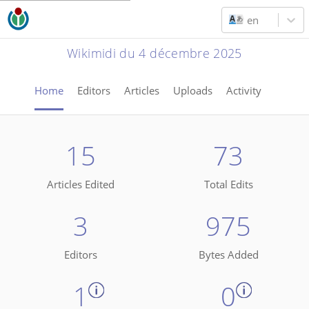
en
Wikimidi du 4 décembre 2025
Home
Editors
Articles
Uploads
Activity
15
73
Articles Edited
Total Edits
3
975
Editors
Bytes Added
1
0