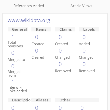
References Added
Article Views
www.wikidata.org
General
Items
Claims
Labels
1
0
0
0
Total
Created
Created
Added
revisions
0
0
0
0
Cleared
Changed
Changed
Merged to
0
0
0
Removed
Removed
Merged
from
1
Interwiki
links added
Descriptions
Aliases
Other
0
0
0
0