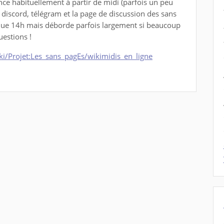
ce habituellement à partir de midi (parfois un peu
 discord, télégram et la page de discussion des sans
sque 14h mais déborde parfois largement si beaucoup
estions !
iki/Projet:Les_sans_pagEs/wikimidis_en_ligne