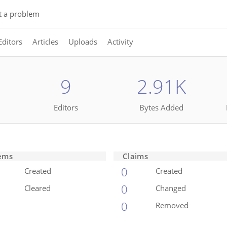
t a problem
Editors
Articles
Uploads
Activity
9
2.91K
Editors
Bytes Added
ems
Claims
0
Created
Created
0
Cleared
Changed
0
Removed