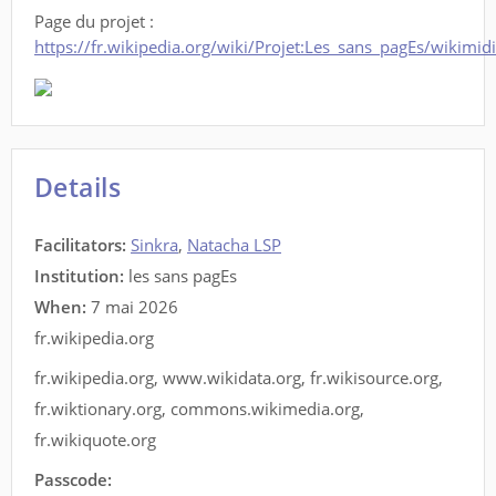
Page du projet :
https://fr.wikipedia.org/wiki/Projet:Les_sans_pagEs/wikimid
Details
Facilitators
:
Sinkra
,
Natacha LSP
Institution:
les sans pagEs
When:
7 mai 2026
fr.wikipedia.org
fr.wikipedia.org
,
www.wikidata.org
,
fr.wikisource.org
,
fr.wiktionary.org
,
commons.wikimedia.org
,
fr.wikiquote.org
Passcode: