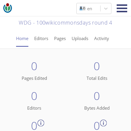
en
WDG - 100wikicommonsdays round 4
Home
Editors
Pages
Uploads
Activity
0
0
Pages Edited
Total Edits
0
0
Editors
Bytes Added
0
0