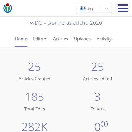
en
WDG - Donne asiatiche 2020
Home
Editors
Articles
Uploads
Activity
25
25
Articles Created
Articles Edited
185
3
Total Edits
Editors
282K
0